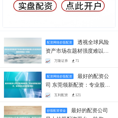
透视全球风险
配资网络炒股配资
资产市场在题材强度难以形
成持续共振的时期这一阶段
万隆证券
71
最好的配资公
配资网络炒股配资
司 东莞领新配资：专业股票
配资服务，助您轻松实现财
互利配资
121
富增值！
最好的配资公司
炒股配资资金