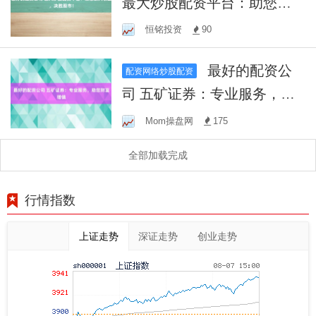
最大炒股配资平台：助您放
大收益，决胜股市！
恒铭投资
90
最好的配资公
配资网络炒股配资
司 五矿证券：专业服务，助
您财富增值
Mom操盘网
175
全部加载完成
行情指数
上证走势
深证走势
创业走势