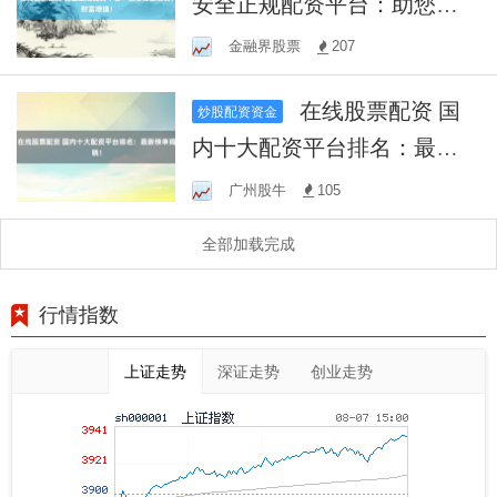
安全正规配资平台：助您稳
健投资，财富增值！
金融界股票
207
在线股票配资 国
炒股配资资金
内十大配资平台排名：最新
榜单揭晓！
广州股牛
105
全部加载完成
行情指数
上证走势
深证走势
创业走势