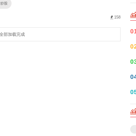
资炒股
158
0
全部加载完成
0
0
0
0