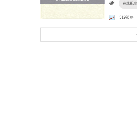
在线配
319策略