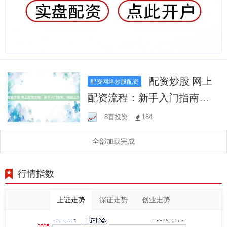
配资炒股 网上
配资网络炒股配资
配资流程：新手入门指南，
轻松上手！
8喜投资
184
全部加载完成
行情指数
上证走势
深证走势
创业走势