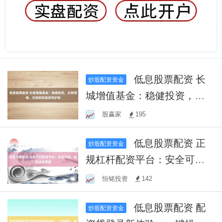
低息股票配资 长
炒股配资资金
城增值基金：稳健投资，长
期增值，为您的财富保驾护
股赢家
195
航
低息股票配资 正
炒股配资资金
规杠杆配资平台：安全可
靠，助您投资增值
恒铭投资
142
低息股票配资 配
炒股配资资金