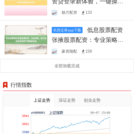
资贷登录新体验，一键操
作，轻松开启您的投资之
杨方配资
133
旅！
低息股票配资
长胜证券app下载
张掖股票配资：专业策略，
助力投资者实现资产增值新
豪资随配
158
机遇
全部加载完成
行情指数
上证走势
深证走势
创业走势