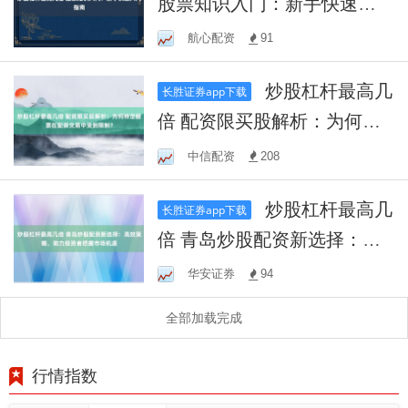
股票知识入门：新手快速入
门指南
航心配资
91
炒股杠杆最高几
长胜证券app下载
倍 配资限买股解析：为何特
定股票在配资交易中受到限
中信配资
208
制？
炒股杠杆最高几
长胜证券app下载
倍 青岛炒股配资新选择：高
效策略，助力投资者把握市
华安证券
94
场机遇
全部加载完成
行情指数