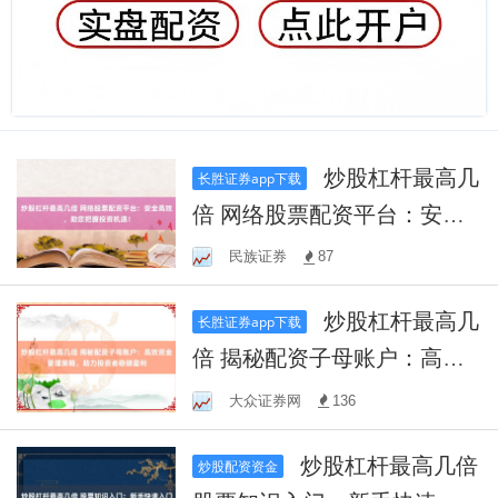
炒股杠杆最高几
长胜证券app下载
倍 网络股票配资平台：安全
高效，助您把握投资机遇！
民族证券
87
炒股杠杆最高几
长胜证券app下载
倍 揭秘配资子母账户：高效
资金管理策略，助力投资者
大众证券网
136
稳健盈利
炒股杠杆最高几倍
炒股配资资金