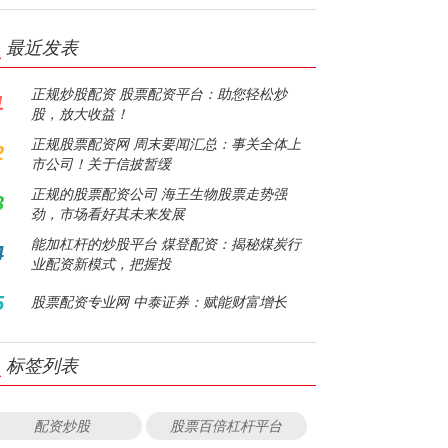
最近发表
正规炒股配资 股票配资平台：助您轻松炒
1
股，放大收益！
正规股票配资网 周末要闻汇总：事关全体上
2
市公司！关于信披暂缓
正规的股票配资公司 海王生物股票走势强
3
劲，市场看好其未来发展
能加杠杆的炒股平台 煤登配资：揭秘煤炭行
4
业配资新模式，把握投
5
股票配资专业网 中泰证券：赋能财富增长
标签列表
配资炒股
股票百倍杠杆平台