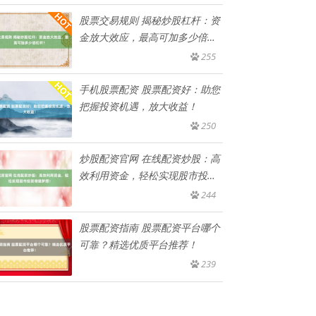
股票交易规则 揭秘炒股杠杆：资
金放大效应，最高可加多少倍杠
杆
255
手机股票配资 股票配资好：助您
把握投资机遇，放大收益！
250
炒股配资官网 在线配资炒股：高
效利用资金，轻松实现股市投资
增
244
股票配资指南 股票配资平台哪个
可靠？精选优质平台推荐！
239