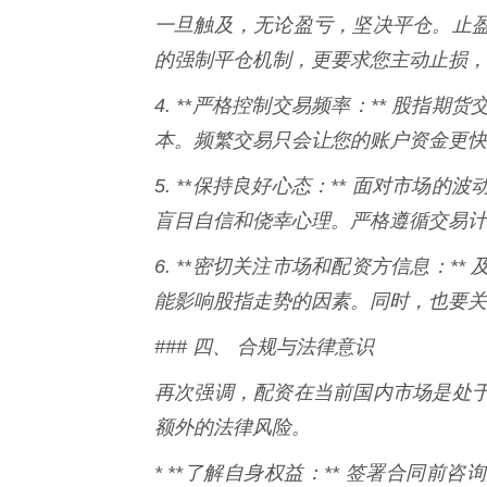
一旦触及，无论盈亏，坚决平仓。止
的强制平仓机制，更要求您主动止损，
4. **严格控制交易频率：** 股
本。频繁交易只会让您的账户资金更快
5. **保持良好心态：** 面对市
盲目自信和侥幸心理。严格遵循交易计
6. **密切关注市场和配资方信息：
能影响股指走势的因素。同时，也要关
### 四、 合规与法律意识
再次强调，配资在当前国内市场是处
额外的法律风险。
* **了解自身权益：** 签署合同