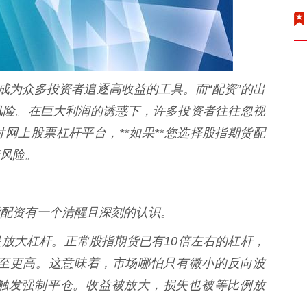
成为众多投资者追逐高收益的工具。而“配资”的出
风险。在巨大利润的诱惑下，许多投资者往往忽视
网上股票杠杆平台，**如果**您选择股指期货配
风险。
配资有一个清醒且深刻的认识。
本质是放大杠杆。正常股指期货已有10倍左右的杠杆，
甚至更高。这意味着，市场哪怕只有微小的反向波
触发强制平仓。收益被放大，损失也被等比例放