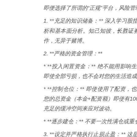
即便选择了所谓的“正规”平台，风险
1. **充足的知识储备：** 深入
长胜证券
析和基本面分析。知己知彼，
作，无异于赌博。
2. **严格的资金管理：**
* **投入闲置资金：** 绝不能用
即使全部亏损，也不会对您的生活造成
* **控制仓位：** 即使使用了配
您的总资金（本金+配资额）即使有10
充足的缓冲空间来应对波动。
* **逐步建仓：** 不要一次性满仓
3. **设定并严格执行止损止盈：*