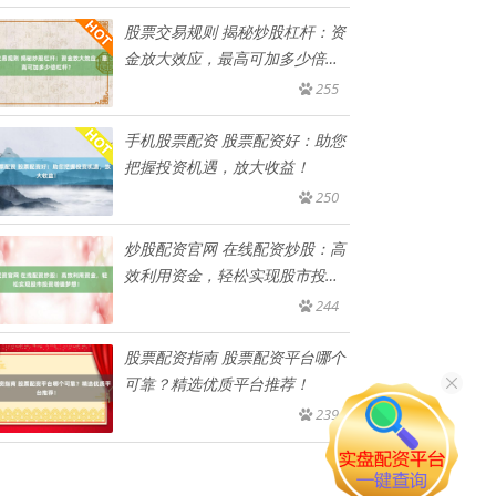
股票交易规则 揭秘炒股杠杆：资
金放大效应，最高可加多少倍杠
杆
255
手机股票配资 股票配资好：助您
把握投资机遇，放大收益！
250
炒股配资官网 在线配资炒股：高
效利用资金，轻松实现股市投资
增
244
股票配资指南 股票配资平台哪个
可靠？精选优质平台推荐！
239