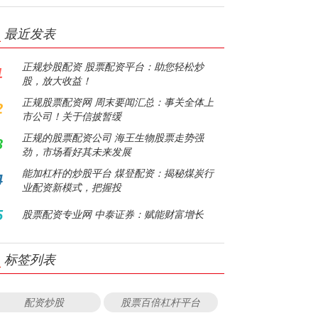
最近发表
正规炒股配资 股票配资平台：助您轻松炒
1
股，放大收益！
正规股票配资网 周末要闻汇总：事关全体上
2
市公司！关于信披暂缓
正规的股票配资公司 海王生物股票走势强
3
劲，市场看好其未来发展
能加杠杆的炒股平台 煤登配资：揭秘煤炭行
4
业配资新模式，把握投
5
股票配资专业网 中泰证券：赋能财富增长
标签列表
配资炒股
股票百倍杠杆平台