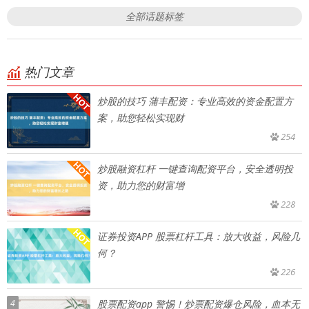
全部话题标签
热门文章
炒股的技巧 蒲丰配资：专业高效的资金配置方
案，助您轻松实现财
254
炒股融资杠杆 一键查询配资平台，安全透明投
资，助力您的财富增
228
证券投资APP 股票杠杆工具：放大收益，风险几
何？
226
4
股票配资app 警惕！炒票配资爆仓风险，血本无