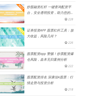
炒股融资杠杆 一键查询配资平
台，安全透明投资，助力您的财
富增
228
证券投资APP 股票杠杆工具：放
大收益，风险几何？
226
股票配资app 警惕！炒票配资爆
仓风险，血本无归案例分析
222
股票配资排名 深康佳A股票：行
情走势与投资分析
218