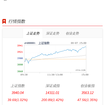
行情指数
上证走势
深证走势
创业走势
上证指数
深证成指
创业板指
3940.04
14311.01
3563.12
39.69
(1.02%)
200.89
(1.42%)
47.56
(1.35%)