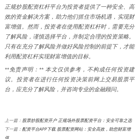
正规炒股配资杠杆平台为投资者提供了一种安全、高
效的资金解决方案，助力他们抓住市场机遇，实现财
富增值。然而，投资者在使用配资杠杆时，需要充分
了解风险，谨慎选择平台，并制定合理的投资策略。
只有在充分了解风险并做好风险控制的前提下，才能
利用配资杠杆实现财富增值的目标。
**免责声明：** 本文仅供参考，不构成任何投资建
议。投资者在进行任何投资决策前网上交易股票平
台，应充分了解风险，并咨询专业的金融顾问。
股票炒股配资开户 正规场外股票配资平台：安全可靠之选
上一篇：
配资平台APP下载 股票配资网站：安全高效，助您财富增
下一篇：
值