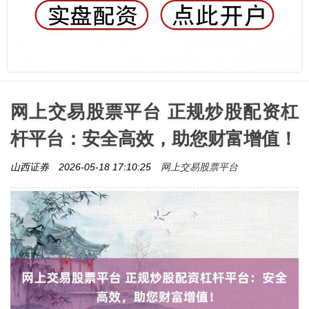
网上交易股票平台 正规炒股配资杠
杆平台：安全高效，助您财富增值！
网上交易股票平台
山西证券
2026-05-18 17:10:25