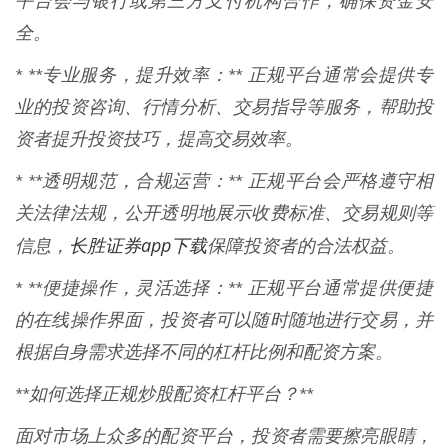
平台会与银行或第三方支付机构合作，确保资金安
全。
* **专业服务，提升效率：** 正规平台通常会提供专
业的投资咨询、行情分析、交易指导等服务，帮助投
资者提升投资技巧，提高交易效率。
* **透明规范，合规运营：** 正规平台会严格遵守相
关法律法规，公开透明地展示收费标准、交易规则等
长胜证券app下载
信息，
保障投资者的合法权益。
* **便捷操作，灵活选择：** 正规平台通常提供便捷
的在线操作界面，投资者可以随时随地进行交易，并
根据自身需求选择不同的杠杆比例和配资方案。
**如何选择正规炒股配资杠杆平台？**
面对市场上众多的配资平台，投资者需要擦亮眼睛，