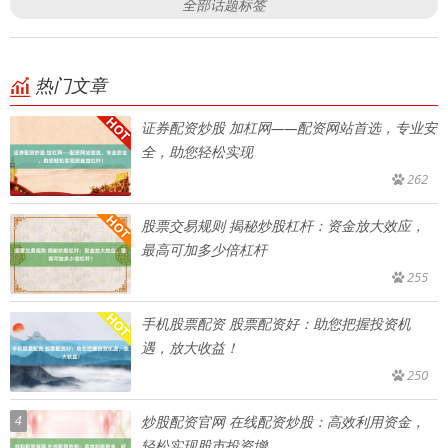
全部话题标签
热门文章
证券配资炒股 加杠网——配资网站首选，专业安
全，助您轻松实现
262
股票交易规则 揭秘炒股杠杆：资金放大效应，
最高可加多少倍杠杆
255
手机股票配资 股票配资好：助您把握投资机
遇，放大收益！
250
4
炒股配资官网 在线配资炒股：高效利用资金，
轻松实现股市投资增