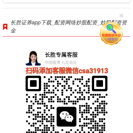
长胜证券app下载_配资网络炒股配资_炒股配资资
金