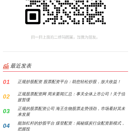
最近发表
01
正规炒股配资 股票配资平台：助您轻松炒股，放大收益！
正规股票配资网 周末要闻汇总：事关全体上市公司！关于信
02
披暂缓
正规的股票配资公司 海王生物股票走势强劲，市场看好其未
03
来发展
能加杠杆的炒股平台 煤登配资：揭秘煤炭行业配资新模式，
04
把握投