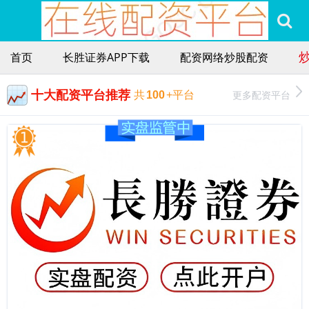
首页
长胜证券APP下载
配资网络炒股配资
十大配资平台推荐
更多配资平台
共
100
+平台