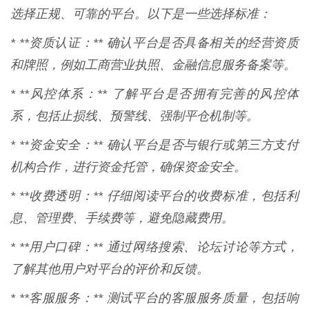
选择正规、可靠的平台。以下是一些选择标准：
* **资质认证：** 确认平台是否具备相关的经营资质
和牌照，例如工商营业执照、金融信息服务备案等。
* **风控体系：** 了解平台是否拥有完善的风控体
系，包括止损线、预警线、强制平仓机制等。
* **资金安全：** 确认平台是否与银行或第三方支付
机构合作，进行资金托管，确保资金安全。
* **收费透明：** 仔细阅读平台的收费标准，包括利
息、管理费、手续费等，避免隐藏费用。
* **用户口碑：** 通过网络搜索、论坛讨论等方式，
了解其他用户对平台的评价和反馈。
* **客服服务：** 测试平台的客服服务质量，包括响