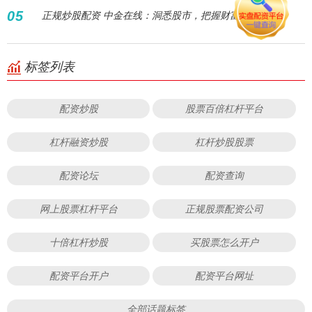
05
正规炒股配资 中金在线：洞悉股市，把握财富先机
标签列表
配资炒股
股票百倍杠杆平台
杠杆融资炒股
杠杆炒股股票
配资论坛
配资查询
网上股票杠杆平台
正规股票配资公司
十倍杠杆炒股
买股票怎么开户
配资平台开户
配资平台网址
全部话题标签