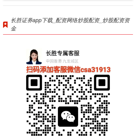
长胜证券app下载_配资网络炒股配资_炒股配资资
金