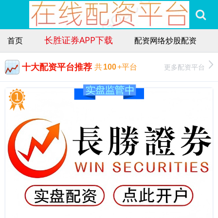
长胜证券APP下载
首页
配资网络炒股配资
十大配资平台推荐
更多配资平台
共
100
+平台