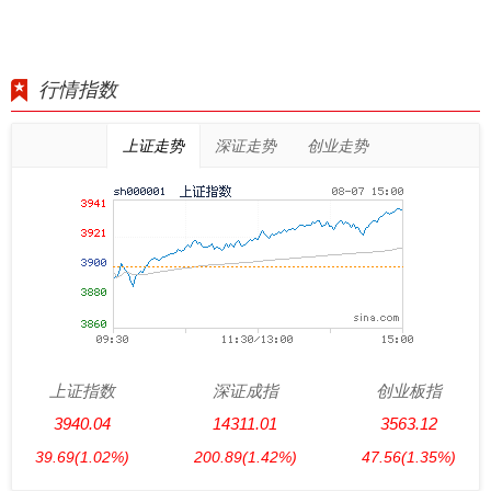
行情指数
上证走势
深证走势
创业走势
上证指数
深证成指
创业板指
3940.04
14311.01
3563.12
39.69
(1.02%)
200.89
(1.42%)
47.56
(1.35%)